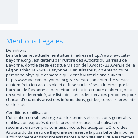
Mentions Légales
Définitions
Le site Internet actuellement situé à l'adresse http://www.avocats-
bayonne.org/, est détenu par l'Ordre des Avocats du Barreau de
Bayonne, dont le siège est situé Maison de l'Avocat - 22 Avenue de la
Légion Tchèque - 64100 Bayonne . Par utilisateur, on entend toute
personne physique et morale qui vient à visiter le site suivant :
http://www.avocats-bayonne.org Par service, on entend le service
d'intermédiation accessible et diffusé sur le réseau Internet par le
barreau de Bayonne et permettant à tout internaute d'obtenir, pour
un service déterminé, une liste de sites et les services proposés pour
chacun d'eux mais aussi des informations, guides, conseils, présents
sur le site.
Conditions d'utilisation
L'utilisation du site est régie par les termes et conditions générales
d'utilisation exposés dans la présente notice. Tout utilisateur
reconnaît en avoir pris connaissance et les accepter. L'Ordre des
Avocats du Barreau de Bayonne se réserve la possibilité de modifier
à tout moment et sans préavis l'accès à son site ainsi que les termes