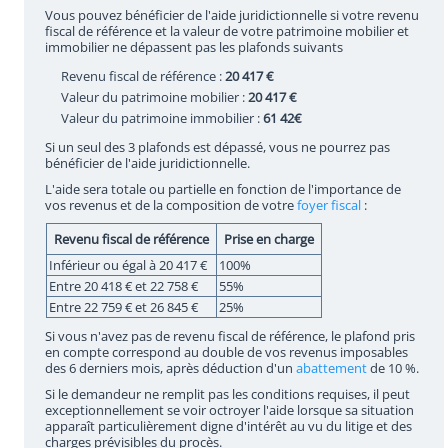
Vous pouvez bénéficier de l'aide juridictionnelle si votre revenu
fiscal de référence et la valeur de votre patrimoine mobilier et
immobilier ne dépassent pas les plafonds suivants
Revenu fiscal de référence :
20 417 €
Valeur du patrimoine mobilier :
20 417 €
Valeur du patrimoine immobilier :
61 42€
Si un seul des 3 plafonds est dépassé, vous ne pourrez pas
bénéficier de l'aide juridictionnelle.
L'aide sera totale ou partielle en fonction de l'importance de
vos revenus et de la composition de votre
foyer fiscal
:
Revenu fiscal de référence
Prise en charge
Inférieur ou égal à 20 417 €
100%
Entre 20 418 € et 22 758 €
55%
Entre 22 759 € et 26 845 €
25%
Si vous n'avez pas de revenu fiscal de référence, le plafond pris
en compte correspond au double de vos revenus imposables
des 6 derniers mois, après déduction d'un
abattement
de 10 %.
Si le demandeur ne remplit pas les conditions requises, il peut
exceptionnellement se voir octroyer l'aide lorsque sa situation
apparaît particulièrement digne d'intérêt au vu du litige et des
charges prévisibles du procès.