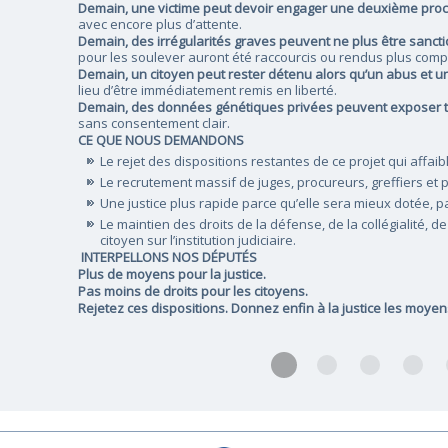
Demain, une victime peut devoir engager une deuxième pro
avec encore plus d’attente.
Demain, des irrégularités graves peuvent ne plus être sanc
pour les soulever auront été raccourcis ou rendus plus comp
Demain, un citoyen peut rester détenu alors qu’un abus et un
lieu d’être immédiatement remis en liberté.
Demain, des données génétiques privées peuvent exposer t
sans consentement clair.
CE QUE NOUS DEMANDONS
Le rejet des dispositions restantes de ce projet qui affai
Le recrutement massif de juges, procureurs, greffiers et 
Une justice plus rapide parce qu’elle sera mieux dotée, p
Le maintien des droits de la défense, de la collégialité, d
citoyen sur l’institution judiciaire.
INTERPELLONS NOS DÉPUTÉS
Plus de moyens pour la justice.
Pas moins de droits pour les citoyens.
Rejetez ces dispositions. Donnez enfin à la justice les moyen
JOURNEE JUSTICE M
RAPPORT VISITE D
PERMANENC
Un 