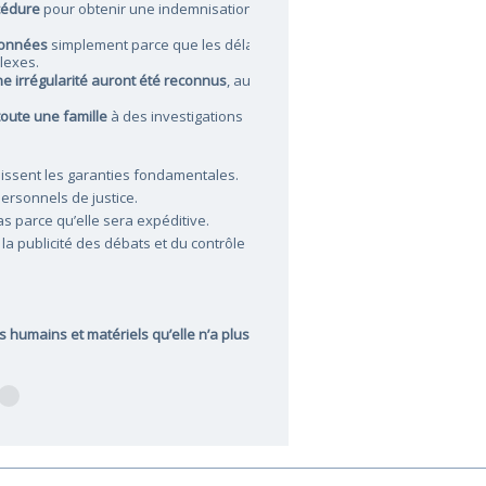
cédure
pour obtenir une indemnisation,
tionnées
simplement parce que les délais
lexes.
e irrégularité auront été reconnus
, au
oute une famille
à des investigations
blissent les garanties fondamentales.
personnels de justice.
as parce qu’elle sera expéditive.
e la publicité des débats et du contrôle
s humains et matériels qu’elle n’a plus.
ORTE 29 06 26
E LA MAISON D'ARRET DE BAYONNE
E GRATUITE EN DROIT DU TRAVAIL
numéro dédié aux Auteurs de violence
Y’a pas d’âge pour avoir un avocat