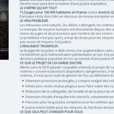
d’entre nous peut être la victime d’une justice expéditive.
LE CHIFFRE QUI DIT TOUT
11,3 juges pour 100 000 habitants en France
contre
environ 2
française reste donc très en dessous du niveau européen 
LE VRAI PROBLÈME
Les tribunaux sont saturés, les délais s’allongent, les victimes
Le manque de moyens humains est documenté depuis des a
moins de juges et de procureurs que nombre de ses voisins
Le problème n’est pas qu’il y a trop de droits pour les citoye
pas assez de moyens à la justice.
L’ARGUMENT TROMPEUR :
Le budget de la justice a déjà connu une augmentation sans
n’a bénéficié qu’à l’administration pénitentiaire et non à la 
discours politique populiste et non au service d’une justice ef
CE QUE LE PROJET DE LOI GARDE ENCORE
Même sans le PJCR (plaider coupable criminel), le projet dit « j
victimes » conserve plusieurs dispositions dangereuses, il ne 
victimes, il n’est qu’un outil de gestion de flux au détriment d
Détention provisoire prolongée, y compris malgré des irr
Délais plus courts et plus piégeux pour faire valoir des nul
Réduction de la collégialité, de l’oralité et de la place du c
Extension d’outils d’enquête très intrusifs, notamment en
Parcours plus long et plus complexe pour les victimes qui
Justice moins lisible pour les citoyens du fait d’une anon
CE QUE CELA PEUT CHANGER POUR VOUS