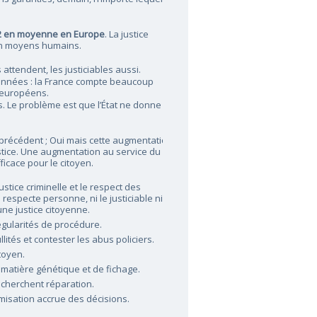
2 en moyenne en Europe
. La justice
en moyens humains.
 attendent, les justiciables aussi.
nnées : la France compte beaucoup
 européens.
ns. Le problème est que l’État ne donne
 précédent ; Oui mais cette augmentation
justice. Une augmentation au service du
ficace pour le citoyen.
ustice criminelle et le respect des
respecte personne, ni le justiciable ni les
’une justice citoyenne.
égularités de procédure.
lités et contester les abus policiers.
itoyen.
 matière génétique et de fichage.
 cherchent réparation.
ymisation accrue des décisions.