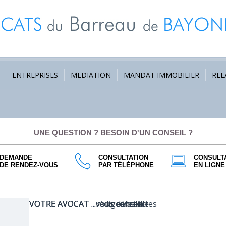
ENTREPRISES
MEDIATION
MANDAT IMMOBILIER
REL
UNE QUESTION ? BESOIN D'UN CONSEIL ?
DEMANDE
CONSULTATION
CONSULT
DE RENDEZ-VOUS
PAR TÉLÉPHONE
EN LIGNE
VOTRE AVOCAT ...vous concilie
VOTRE AVOCAT ...rédige vos actes
VOTRE AVOCAT ...vous conseille
VOTRE AVOCAT ...vous défend